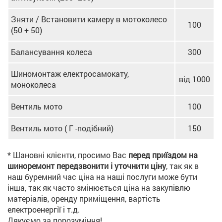
Зняти / Встановити камеру в мотоколесо
100
(50 + 50)
Балансування колеса
300
Шиномонтаж електросамокату,
від 1000
моноколеса
Вентиль мото
100
Вентиль мото ( Г -подібний)
150
* Шановні клієнти, просимо Вас
перед приїздом на
шиноремонт передзвонити і уточнити ціну
, так як в
наш буремний час ціна на наші послуги може бути
інша, так як часто змінюється ціна на закупівлю
матеріалів, оренду приміщення, вартість
електроенергії і т.д.
Дякуємо за порозуміння!