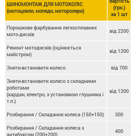
Вартість
ШИНОМОНТАЖ ДЛЯ МОТОКОЛІС
(грн.)
(мотоцикли, мопеди, моторолери)
за 1 шт
Порошкове фарбування легкосплавних
від 2200
мото-дисків
Ремонт мотодисків (оцінюється
від 1200
майстром)
Зняти-встановити колесо
від 700
Зняти-встановити колесо з складними
роботами
від 1200
(кардан, електро, з установкою глушника і
т.п.)
Розбирання / Складання колеса (150+150)
300
Розбирання / Складання колеса з
400
антибуксом (200+200)